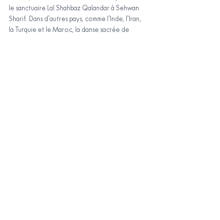
le sanctuaire Lal Shahbaz Qalandar à Sehwan 
Sharif. Dans d'autres pays, comme l'Inde, l'Iran, 
la Turquie et le Maroc, la danse sacrée de 
Lahore est également pratiquée dans divers 
contextes et événements culturels.
L'impact de la danse sacrée dans la 
société et la culture contemporaine
La danse sacrée de Lahore a eu un impact 
majeur sur la société et la culture 
contemporaines. La danse a été reconnue 
comme une forme de patrimoine culturel 
immatériel par l'UNESCO et a été promue 
comme une forme de dialogue interculturel et 
de respect de la diversité religieuse et 
culturelle.
Conclusion : La Sainte 
Danse de Lahore comme 
voyage spirituel et culturel