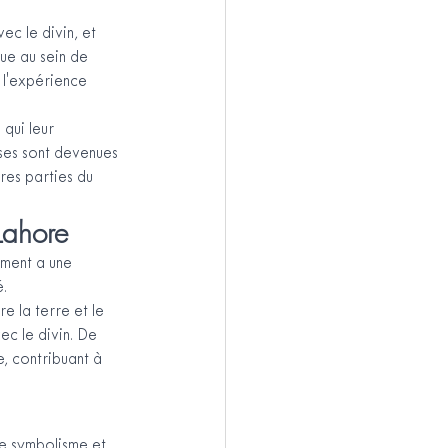
c le divin, et 
que au sein de 
s l'expérience 
qui leur 
ses sont devenues 
res parties du 
Lahore
ement a une 
é.
e la terre et le 
ec le divin. De 
, contribuant à 
re symbolisme et 