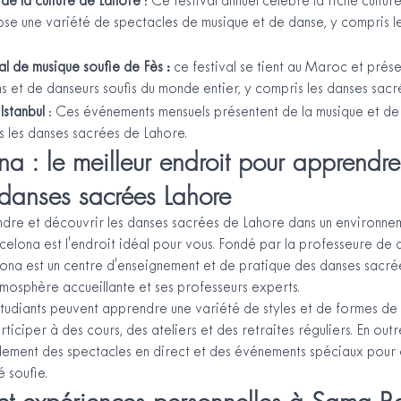
 de la culture de Lahore 
: Ce festival annuel célèbre la riche cultur
se une variété de spectacles de musique et de danse, y compris l
al de musique soufie de Fès : 
ce festival se tient au Maroc et prés
s et de danseurs soufis du monde entier, y compris les danses sacr
Istanbul 
: Ces événements mensuels présentent de la musique et de 
s les danses sacrées de Lahore.
 : le meilleur endroit pour apprendre 
danses sacrées Lahore
dre et découvrir les danses sacrées de Lahore dans un environneme
elona est l'endroit idéal pour vous. Fondé par la professeure de 
na est un centre d'enseignement et de pratique des danses sacrée
mosphère accueillante et ses professeurs experts.
tudiants peuvent apprendre une variété de styles et de formes de
iciper à des cours, des ateliers et des retraites réguliers. En out
ment des spectacles en direct et des événements spéciaux pour 
é soufie.