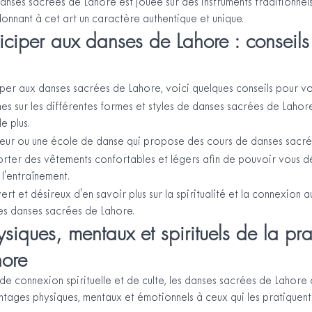
anses sacrées de Lahore est jouée sur des instruments traditionnels 
donnant à cet art un caractère authentique et unique.
ciper aux danses de Lahore : conseils 
iper aux danses sacrées de Lahore, voici quelques conseils pour vo
es sur les différentes formes et styles de danses sacrées de Lahor
le plus.
eur ou une école de danse qui propose des cours de danses sacré
rter des vêtements confortables et légers afin de pouvoir vous d
l'entraînement.
rt et désireux d'en savoir plus sur la spiritualité et la connexion au
es danses sacrées de Lahore.
iques, mentaux et spirituels de la pra
hore
 de connexion spirituelle et de culte, les danses sacrées de Lahore
tages physiques, mentaux et émotionnels à ceux qui les pratiquent