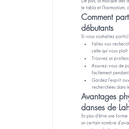
De plus, la musique des d
le tabla et l'harmonium, 
Comment parti
débutants
Si vous souhaitez partic
Faites vos recherch
celle qui vous plaît 
Trouvez un profess
Assurez-vous de po
facilement pendant 
Gardez l'esprit ouve
recherchées dans l
Avantages phys
danses de La
En plus d'être une forme
un certain nombre d'avan