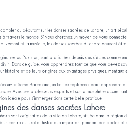
complet du débutant sur les danses sacrées de Lahore, un art sécul
es à travers le monde. Si vous cherchez un moyen de vous connecte
e mouvement et la musique, les danses sacrées à Lahore peuvent être
ginaires du Pakistan, sont pratiquées depuis des siècles comme un
divin. Dans ce guide, vous apprendrez tout ce que vous devez savo
r histoire et de leurs origines aux avantages physiques, mentaux et
découvrir Sama Barcelona, un lieu exceptionnel pour apprendre et
ahore. Avec ses professeurs experts et son atmosphère accueillan
tion idéale pour s'immerger dans cette belle pratique.
igines des danses sacrées Lahore
hore sont originaires de la ville de Lahore, située dans la région 
té un centre culturel et historique important pendant des siècles et 