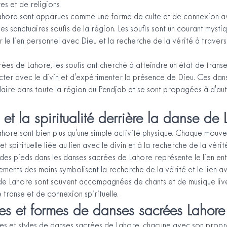
es et de religions.
ahore sont apparues comme une forme de culte et de connexion ave
es sanctuaires soufis de la région. Les soufis sont un courant mysti
sur le lien personnel avec Dieu et la recherche de la vérité à traver
ées de Lahore, les soufis ont cherché à atteindre un état de transe 
cter avec le divin et d'expérimenter la présence de Dieu. Ces dan
aire dans toute la région du Pendjab et se sont propagées à d'aut
et la spiritualité derrière la danse de 
hore sont bien plus qu'une simple activité physique. Chaque mouv
t spirituelle liée au lien avec le divin et à la recherche de la vérit
des pieds dans les danses sacrées de Lahore représente le lien entr
ements des mains symbolisent la recherche de la vérité et le lien av
 de Lahore sont souvent accompagnées de chants et de musique live
transe et de connexion spirituelle.
les et formes de danses sacrées Lahore
rmes et styles de danses sacrées de Lahore, chacune avec son prop