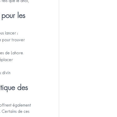
tels que le dhol, 
pour les 
us lancer :
e pour trouver 
es de Lahore.
éplacer 
 divin 
tique des 
 offrent également 
. Certains de ces 