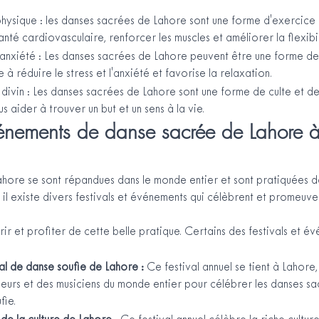
physique : les danses sacrées de Lahore sont une forme d'exercice
anté cardiovasculaire, renforcer les muscles et améliorer la flexibil
 l'anxiété : Les danses sacrées de Lahore peuvent être une forme d
à réduire le stress et l'anxiété et favorise la relaxation.
divin : Les danses sacrées de Lahore sont une forme de culte et d
us aider à trouver un but et un sens à la vie.
vénements de danse sacrée de Lahore à 
ahore se sont répandues dans le monde entier et sont pratiquées 
, il existe divers festivals et événements qui célèbrent et promeuve
r et profiter de cette belle pratique. Certains des festivals et évé
nal de danse soufie de Lahore : 
Ce festival annuel se tient à Lahore,
eurs et des musiciens du monde entier pour célébrer les danses s
fie.