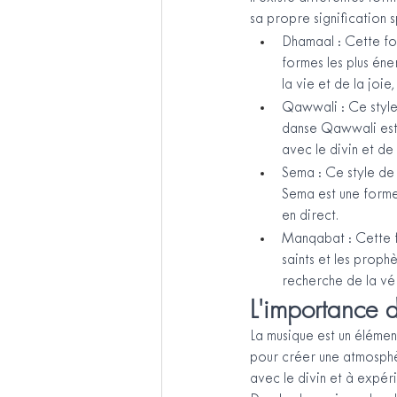
sa propre signification sp
Dhamaal : Cette for
formes les plus én
la vie et de la joie
Qawwali : Ce style
danse Qawwali est 
avec le divin et de
Sema : Ce style de 
Sema est une forme
en direct.
Manqabat : Cette f
saints et les proph
recherche de la vér
L'importance 
La musique est un élément
pour créer une atmosphèr
avec le divin et à expér