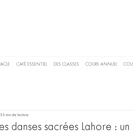
RACLE
CAFÉ ESSENTIEL
DES CLASSES
COURS ANNUEL
COU
23
6 min de lecture
es danses sacrées Lahore : un