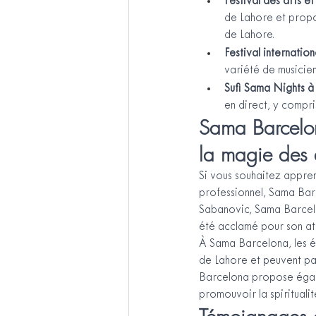
Festival des arts et
de Lahore et propo
de Lahore.
Festival internation
variété de musicien
Sufi Sama Nights à 
en direct, y compri
Sama Barcelona
la magie des 
Si vous souhaitez appren
professionnel, Sama Barc
Sabanovic, Sama Barcelo
été acclamé pour son at
À Sama Barcelona, les é
de Lahore et peuvent part
Barcelona propose égale
promouvoir la spiritualit