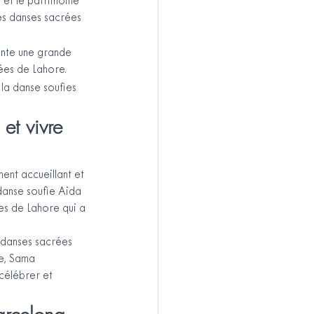
e et le patrimoine 
es danses sacrées 
ente une grande 
ées de Lahore.
la danse soufies 
et vivre 
nt accueillant et 
danse soufie Aida 
s de Lahore qui a 
 danses sacrées 
re, Sama 
célébrer et 