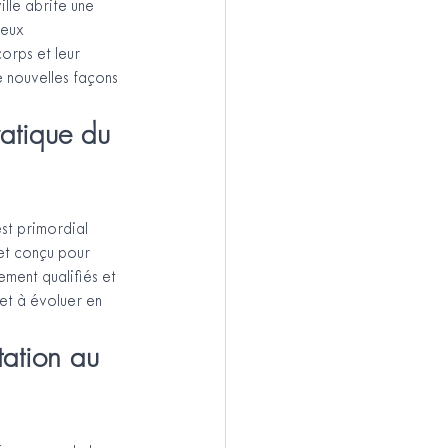
lle abrite une 
eux 
orps et leur 
e nouvelles façons 
atique du 
st primordial 
et conçu pour 
ement qualifiés et 
et à évoluer en 
ation au 