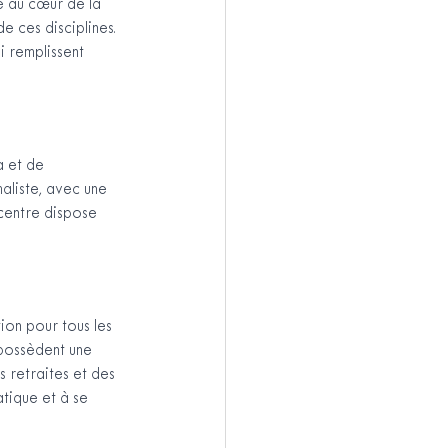
é au cœur de la 
 ces disciplines. 
 remplissent 
 et de 
aliste, avec une 
centre dispose 
on pour tous les 
 possèdent une 
 retraites et des 
tique et à se 