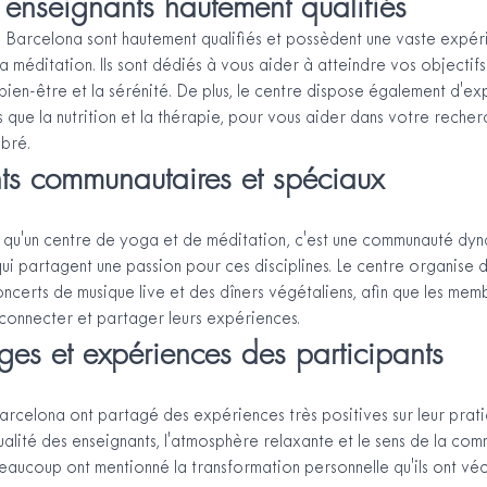
 enseignants hautement qualifiés
 Barcelona sont hautement qualifiés et possèdent une vaste expéri
a méditation. Ils sont dédiés à vous aider à atteindre vos objectifs
bien-être et la sérénité. De plus, le centre dispose également d'ex
les que la nutrition et la thérapie, pour vous aider dans votre rech
ibré.
s communautaires et spéciaux
 qu'un centre de yoga et de méditation, c'est une communauté dyn
ui partagent une passion pour ces disciplines. Le centre organise
oncerts de musique live et des dîners végétaliens, afin que les mem
connecter et partager leurs expériences.
es et expériences des participants
arcelona ont partagé des expériences très positives sur leur pratiqu
ualité des enseignants, l'atmosphère relaxante et le sens de la com
Beaucoup ont mentionné la transformation personnelle qu'ils ont vé