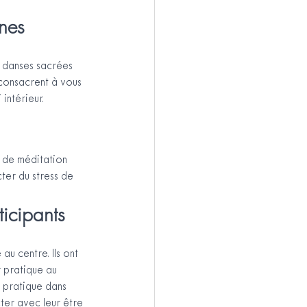
ines
s danses sacrées 
 consacrent à vous 
intérieur.
 de méditation 
ter du stress de 
icipants
u centre. Ils ont 
r pratique au 
 pratique dans 
ter avec leur être 