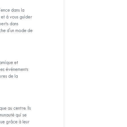
ence dans la 
 et à vous guider 
perts dans 
erche d'un mode de 
amique et 
 des événements 
bres de la 
e au centre. Ils 
munauté qui se 
cue grâce à leur 