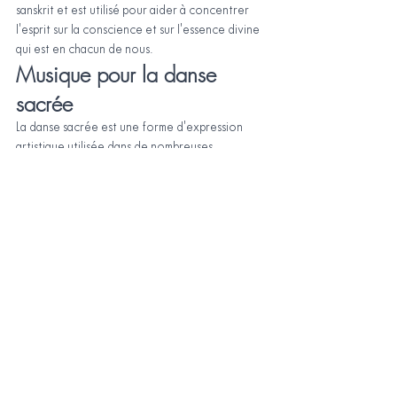
sanskrit et est utilisé pour aider à concentrer 
l'esprit sur la conscience et sur l'essence divine 
qui est en chacun de nous.
Musique pour la danse 
sacrée
La danse sacrée est une forme d'expression 
artistique utilisée dans de nombreuses 
traditions spirituelles pour se connecter avec le 
divin et célébrer la vie. La musique est une 
composante essentielle de la danse sacrée, car 
elle aide à créer un environnement sacré et à 
établir une connexion entre les danseurs et 
l'énergie de l'univers.
Certains des genres musicaux les plus populaires 
pour la danse sacrée sont la musique ethnique, 
la musique tribale et la musique d'artistes 
spécialisés dans la création de musique de 
danse sacrée.
L'un des choix les plus populaires est la musique 