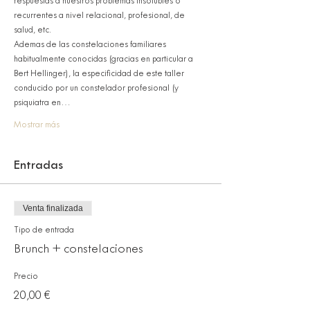
respuestas a nuestros problemas insolubles o 
recurrentes a nivel relacional, profesional, de 
salud, etc.
Ademas de las constelaciones familiares 
habitualmente conocidas (gracias en particular a 
Bert Hellinger), la especificidad de este taller 
conducido por un constelador profesional (y 
psiquiatra en…
Mostrar más
Entradas
Venta finalizada
Tipo de entrada
Brunch + constelaciones
Precio
20,00 €