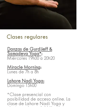
Clases regulares
Danzas de Gurdjieff &
Samadeva Yoga*
:
Miércoles 19h00 a 20h20
Miracle Morning
:
Lunes de 7h a 8h
Lahore Nadi Yoga:
Domingo 15h00
*Clase presencial con
posibilidad de acceso online. La
clase de Lahore Nadi Yoga y