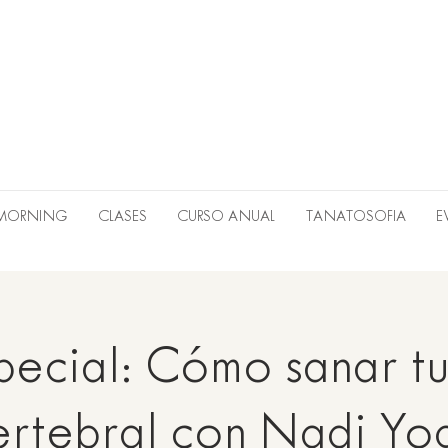
 MORNING
CLASES
CURSO ANUAL
TANATOSOFIA
E
pecial: Cómo sanar t
ertebral con Nadi Yo