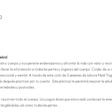
0
ebral
stro cuerpo y nos permite enderezarnos y afrontar la vida con valor y rectitu
 llevar la información a todas las partes y órganos del cuerpo. Cuidar de su 
 emocional y mental. A través de este ciclo de 5 semanas de Lahore Nadi Yog
s después practicar por tu cuenta . Esta práctica te permitirá mejorar la salu
ertebrales y posturales. 
e recorren todo el cuerpo. Los yoguis dicen que estos nadi conducen la energí
las glándulas, así como todas las partes…