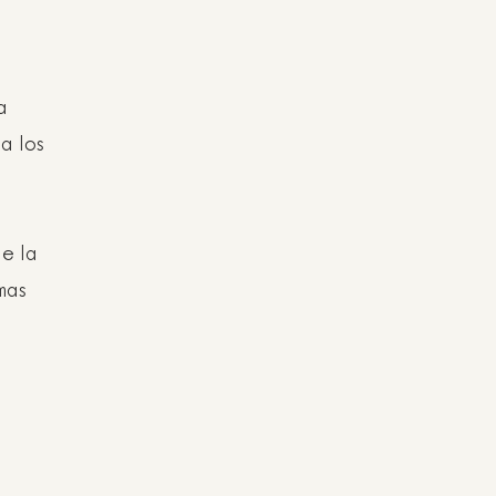
a
a los
de la
mas