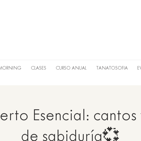
 MORNING
CLASES
CURSO ANUAL
TANATOSOFIA
E
rto Esencial: cantos
de sabiduría💞