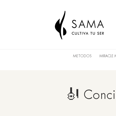
METODOS
MIRACLE
🎻 Concie