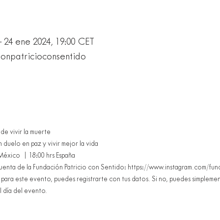
– 24 ene 2024, 19:00 CET
ionpatricioconsentido
de vivir la muerte
n duelo en paz y vivir mejor la vida
éxico  | 18:00 hrs España 
a cuenta de la Fundación Patricio con Sentido: https://www.instagram.com/fu
 para este evento, puedes registrarte con tus datos. Si no, puedes simplemen
 día del evento. 