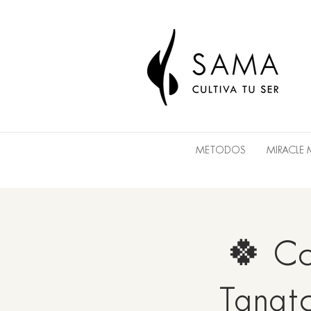
METODOS
MIRACLE
🍀 Co
Tanato