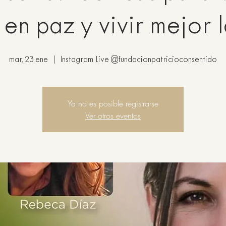
en paz y vivir mejor 
mar, 23 ene
  |  
Instagram Live @fundacionpatricioconsentido
Ya no es posible registrarse
Ver otros eventos