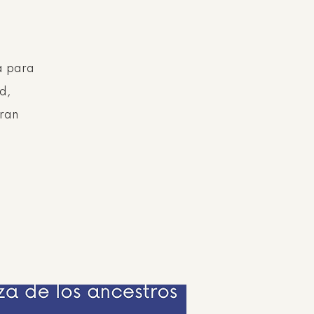
a para
d,
eran