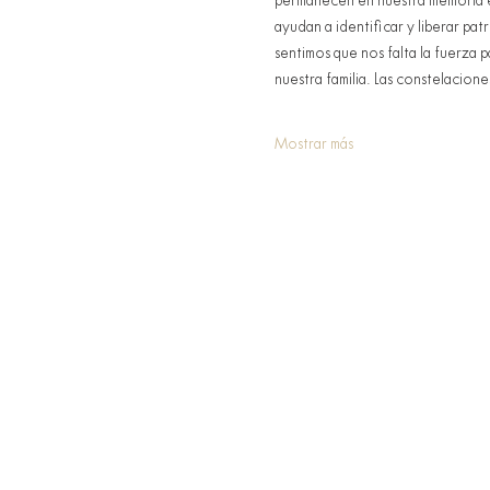
permanecen en nuestra memoria ep
ayudan a identificar y liberar pa
sentimos que nos falta la fuerza p
nuestra familia. Las constelacione
Mostrar más