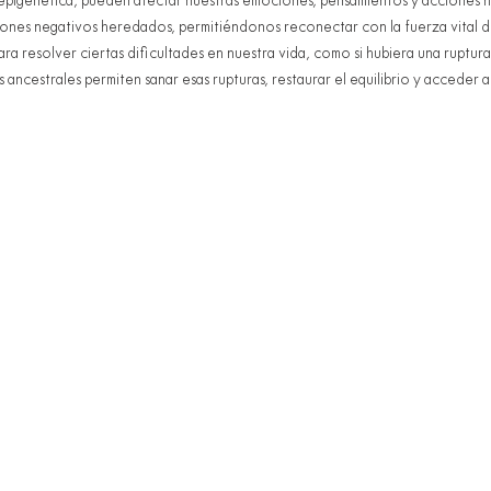
igenética, pueden afectar nuestras emociones, pensamientos y acciones ho
trones negativos heredados, permitiéndonos reconectar con la fuerza vital de
ara resolver ciertas dificultades en nuestra vida, como si hubiera una ruptura
s ancestrales permiten sanar esas rupturas, restaurar el equilibrio y acceder