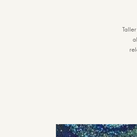
Talle
a
rel