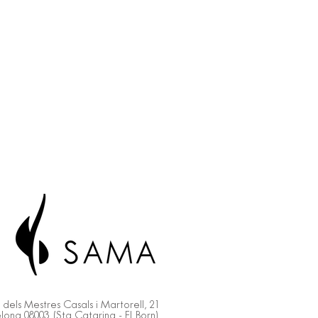
 dels Mestres Casals i Martorell, 21
ona 08003 (Sta Catarina - El Born)