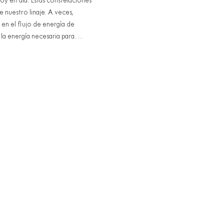
y en día. Estas constelaciones 
 nuestro linaje. A veces, 
 en el flujo de energía de 
 a la energía necesaria para…