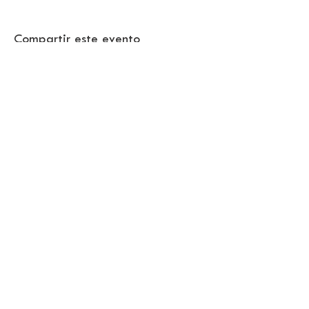
Compartir este evento
© 2024 SAMA BARCELONA
Citizen Barcelona
RECIBIR LA NEWSLETTER
SAMA
Suscribete ahora !