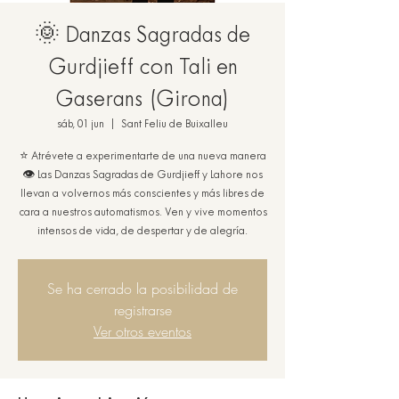
🌞 Danzas Sagradas de
Gurdjieff con Tali en
Gaserans (Girona)
sáb, 01 jun
  |  
Sant Feliu de Buixalleu
⭐ Atrévete a experimentarte de una nueva manera
👁️ Las Danzas Sagradas de Gurdjieff y Lahore nos
llevan a volvernos más conscientes y más libres de
cara a nuestros automatismos. Ven y vive momentos
intensos de vida, de despertar y de alegría.
Se ha cerrado la posibilidad de
registrarse
Ver otros eventos