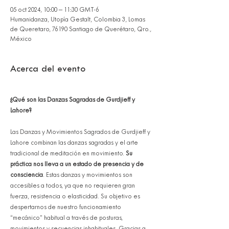
05 oct 2024, 10:00 – 11:30 GMT-6
Humanidanza, Utopía Gestalt, Colombia 3, Lomas
de Queretaro, 76190 Santiago de Querétaro, Qro.,
México
Acerca del evento
¿Qué son las Danzas Sagradas de Gurdjieff y 
Lahore?
Las Danzas y Movimientos Sagrados de Gurdjieff y 
Lahore combinan las danzas sagradas y el arte 
tradicional de meditación en movimiento. 
Su 
práctica nos lleva a un estado de presencia y de 
consciencia
. Estas danzas y movimientos son 
accesibles a todos, ya que no requieren gran 
fuerza, resistencia o elasticidad. Su objetivo es 
despertarnos de nuestro funcionamiento 
“mecánico” habitual a través de posturas, 