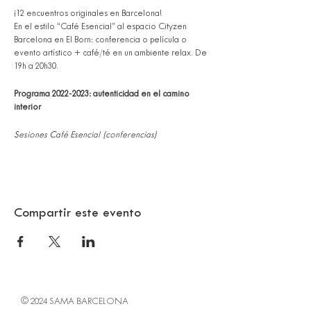
¡12 encuentros originales en Barcelona!
En el estilo “Café Esencial” al espacio Cityzen
Barcelona en El Born: conferencia o película o
evento artístico + café/té en un ambiente relax. De
19h a 20h30.
Programa 2022-2023: autenticidad en el camino
interior
Sesiones Café Esencial (conferencias)
1. ¿Qué nos revelan las danzas sagradas de
Gurdjieff y Lahore? -- 27 Sept. 2022
2. Deseo y deseo… comprender la naturaleza del
deseo! -- 22 Noviembre
3. ¡No tengo tiempo! ¿El tiempo se acelera? -- 07
Compartir este evento
Febrero 2023
4. ¿Soy verdaderamente libre? -- 25 Abril
Sesiones Ciné Esencial (películas)
5. Encuentro con hombres notables (P. Brooks) --
04 Octubre 2022
6. Un día sin fin (G. Manfredonia) -- 17 Enero 2023
© 2024 SAMA BARCELONA