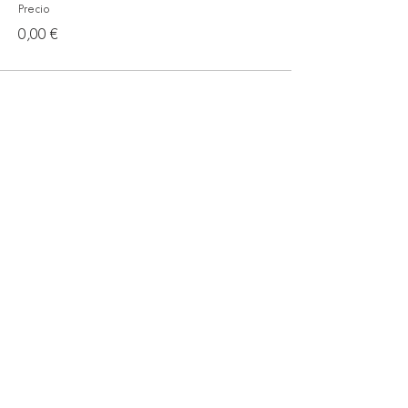
Precio
0,00 €
Compartir este evento
© 2024 SAMA BARCELONA
Citizen Barcelona
RECIBIR LA NEWSLETTER
SAMA