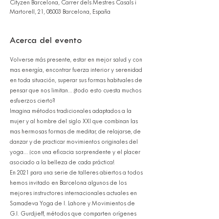
Cityzen Barcelona, Carrer dels Mestres Casals i
Martorell, 21, 08003 Barcelona, España
Acerca del evento
Volverse más presente, estar en mejor salud y con 
mas energía, encontrar fuerza interior y serenidad 
en toda situación, superar sus formas habituales de 
pensar que nos limitan... ¿todo esto cuesta muchos 
esfuerzos cierto?
Imagina métodos tradicionales adaptados a la 
mujer y al hombre del siglo XXI que combinan las 
mas hermosas formas de meditar, de relajarse, de 
danzar y de practicar movimientos originales del 
yoga... ¡con una eficacia sorprendente y el placer 
asociado a la belleza de cada práctica!
En 2021 para una serie de talleres abiertos a todos 
hemos invitado en Barcelona algunos de los 
mejores instructores internacionales actuales en 
Samadeva Yoga de I. Lahore y Movimientos de 
G.I. Gurdjieff, métodos que comparten orígenes 