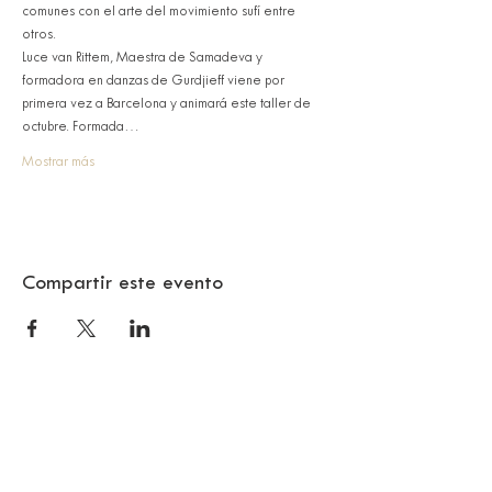
comunes con el arte del movimiento sufí entre 
otros.
Luce van Rittem, Maestra de Samadeva y 
formadora en danzas de Gurdjieff viene por 
primera vez a Barcelona y animará este taller de 
octubre. Formada…
Mostrar más
Compartir este evento
© 2024 SAMA BARCELONA
Citizen Barcelona