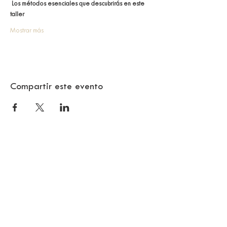
Los métodos esenciales que descubrirás en este 
taller
Mostrar más
Compartir este evento
© 2024 SAMA BARCELONA
Citizen Barcelona
RECIBIR LA NEWSLETTER
SAMA