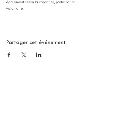
également selon la capacité), participation 
volontaire.
Partager cet événement
© 2018 SAMA BARCELONE
Citoyen Barcelone
RECEVEZ LA NEWSLETTER
SAMA