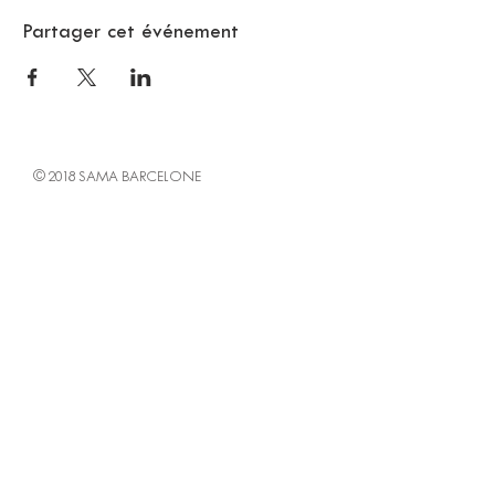
Partager cet événement
© 2018 SAMA BARCELONE
Citoyen Barcelone
RECEVEZ LA NEWSLETTER
SAMA
Abonnez-vous maintenant!