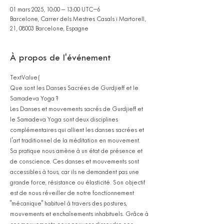
01 mars 2025, 10:00 – 13:00 UTC−6
Barcelone, Carrer dels Mestres Casals i Martorell,
21, 08003 Barcelone, Espagne
À propos de l'événement
TextValue(
Que sont les Danses Sacrées de Gurdjieff et le 
Samadeva Yoga ?
Les Danses et mouvements sacrés de Gurdjieff et 
le Samadeva Yoga sont deux disciplines 
complémentaires qui allient les danses sacrées et 
l'art traditionnel de la méditation en mouvement. 
Sa pratique nous amène à un état de présence et 
de conscience. Ces danses et mouvements sont 
accessibles à tous, car ils ne demandent pas une 
grande force, résistance ou élasticité. Son objectif 
est de nous réveiller de notre fonctionnement 
"mécanique" habituel à travers des postures, 
mouvements et enchaînements inhabituels. Grâce à 