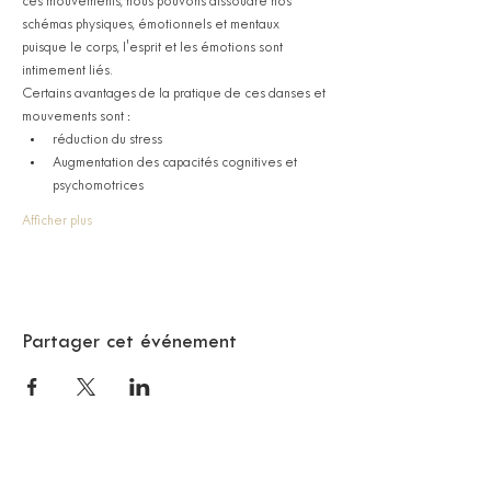
ces mouvements, nous pouvons dissoudre nos 
schémas physiques, émotionnels et mentaux 
puisque le corps, l'esprit et les émotions sont 
intimement liés. 
Certains avantages de la pratique de ces danses et 
mouvements sont :
réduction du stress
Augmentation des capacités cognitives et 
psychomotrices
Afficher plus
Partager cet événement
© 2018 SAMA BARCELONE