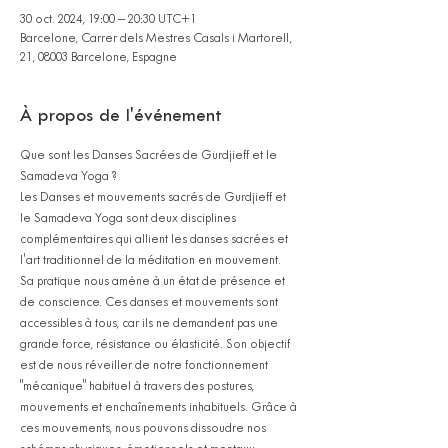
30 oct. 2024, 19:00 – 20:30 UTC+1
Barcelone, Carrer dels Mestres Casals i Martorell,
21, 08003 Barcelone, Espagne
À propos de l'événement
Que sont les Danses Sacrées de Gurdjieff et le 
Samadeva Yoga ?
Les Danses et mouvements sacrés de Gurdjieff et 
le Samadeva Yoga sont deux disciplines 
complémentaires qui allient les danses sacrées et 
l'art traditionnel de la méditation en mouvement. 
Sa pratique nous amène à un état de présence et 
de conscience. Ces danses et mouvements sont 
accessibles à tous, car ils ne demandent pas une 
grande force, résistance ou élasticité. Son objectif 
est de nous réveiller de notre fonctionnement 
"mécanique" habituel à travers des postures, 
mouvements et enchaînements inhabituels. Grâce à 
ces mouvements, nous pouvons dissoudre nos 