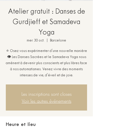
Atelier gratuit : Danses de
Gurdjieff et Samadeva
Yoga
mer. 30 oct.
  |  
Barcelone
⭐ Osez vous expérimenter d'une nouvelle manière
👁️ Les Danses Sacrées et le Samadeva Yoga nous
amènent à devenir plus conscients et plus libres face
à nos automatismes. Venez vivre des moments
intenses de vie, d'éveil et de joie.
Les inscriptions sont closes
Voir les autres événements
Heure et lieu