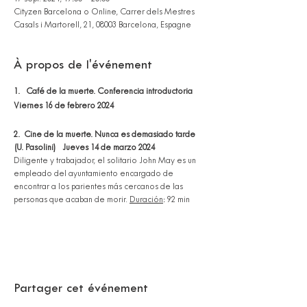
Cityzen Barcelona o Online, Carrer dels Mestres
Casals i Martorell, 21, 08003 Barcelona, Espagne
À propos de l'événement
1. Café de la muerte. Conferencia introductoria
Viernes 16 de febrero 2024
2. Cine de la muerte. Nunca es demasiado tarde
(U. Pasolini) Jueves 14 de marzo 2024
Diligente y trabajador, el solitario John May es un
empleado del ayuntamiento encargado de
encontrar a los parientes más cercanos de las
personas que acaban de morir.
Duración
: 92 min
3. Café de la muerte. Las tres condiciones para vivir
bien su vida y morir en paz Martes 16 de abril 2024
Vivir bien la vida significa morir en paz. Prepararse
para morir en paz conduce a vivir bien la vida.
Ambas cosas están íntimamente ligadas. ¡Esta charla
Partager cet événement
le ayudará a descubrir las tres condiciones para
vivir y morir bien!