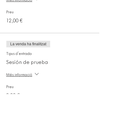
Més informació
Preu
12,00 €
La venda ha finalitzat
Tipus d'entrada
Sesión de prueba
Més informació
Preu
0,00 €
Comparteix l'esdeveniment