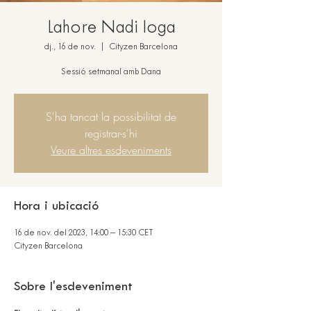
Lahore Nadi Ioga
dj., 16 de nov.
  |  
Cityzen Barcelona
Sessió setmanal amb Dana
S'ha tancat la possibilitat de
registrar-s'hi
Veure altres esdeveniments
Hora i ubicació
16 de nov. del 2023, 14:00 – 15:30 CET
Cityzen Barcelona
Sobre l'esdeveniment