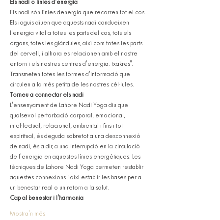
Els nadi o línies d'energia
Els nadi són línies denergia que recorren tot el cos. 
Els ioguis diuen que aquests nadi condueixen 
l'energia vital a totes les parts del cos, tots els 
òrgans, totes les glàndules, així com totes les parts 
del cervell, i alhora es relacionen amb el nostre 
entorn i els nostres centres d'energia. txakres". 
Transmeten totes les formes d'informació que 
circulen a la més petita de les nostres cèl·lules.
Torneu a connectar els nadi
L'ensenyament de Lahore Nadi Yoga diu que 
qualsevol pertorbació corporal, emocional, 
intel·lectual, relacional, ambiental i fins i tot 
espiritual, és deguda sobretot a una desconnexió 
de nadi, és a dir, a una interrupció en la circulació 
de l'energia en aquestes línies energètiques. Les 
tècniques de Lahore Nadi Yoga permeten restablir 
aquestes connexions i així establir les bases per a 
un benestar real o un retorn a la salut.
Cap al benestar i l'harmonia
Mostra'n més