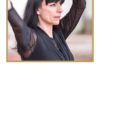
Las Danzas Sagradas de
Gurdjieff
Para muchos, la primera impresión
de estos “movimientos” es una
revelación, ya que son muy
diferentes a lo tradicional en el
mundo de la danza. Estas danzas son