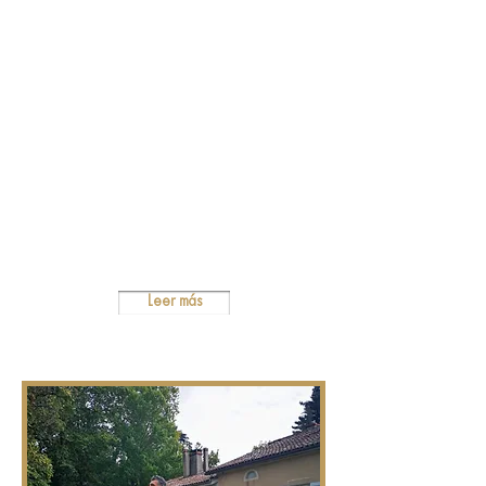
como un libro que revela ciertas
leyes del universo que te ayudarán
al autoconocimiento. Son también
una disciplina del cuerpo y del
espíritu, para una transformación
interior. Abrirás en tí un espacio de
libertad, de alegría de vivir y de
existir.
Leer más