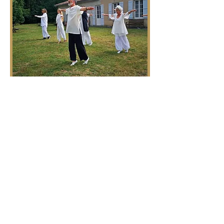
Samadeva Yoga
Es la búsqueda, a través del
movimiento consciente, de aquello
que hay de más profundo en uno
mismo, la propia esencia, para acceder
a una real armonía entre el cuerpo y el
espíritu.