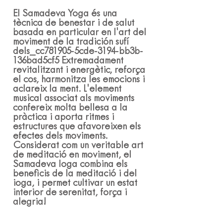
meditación y danza, todo 
acompañado de música en vivo. La 
El Samadeva Yoga és una
tècnica de benestar i de salut
sesión es una experiencia única e 
basada en particular en l'art del
inolvidable que te ayudará a 
moviment de la tradición sufí
conectarte con tu cuerpo, tu mente y 
dels_cc781905-5cde-3194-bb3b-
tu espíritu.

136bad5cf5 Extremadament
revitalitzant i energètic, reforça
el cos, harmonitza les emocions i
¿Qué beneficios obtendrás de 
aclareix la ment. L'element
practicar el Samadeva Yoga?

musical associat als moviments
confereix molta bellesa a la
pràctica i aporta ritmes i
Al practicar el Samadeva Yoga, 
estructures que afavoreixen els
puedes esperar mejorar tu 
efectes dels moviments.
equilibrio, flexibilidad y fuerza, así 
Considerat com un veritable art
como reducir el estrés y la ansiedad. 
de meditació en moviment, el
Samadeva Ioga combina els
Además, la combinación de yoga, 
beneficis de la meditació i del
meditación y música en vivo te 
ioga, i permet cultivar un estat
ayudará a conectarte contigo mismo 
interior de serenitat, força i
y con los demás, lo que puede 
alegria!
mejorar tus relaciones y tu bienestar 