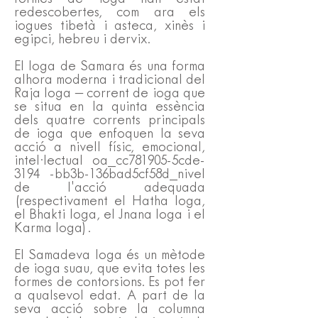
redescobertes, com ara els
iogues tibetà i asteca, xinès i
egipci, hebreu i dervix.
El Ioga de Samara és una forma
alhora moderna i tradicional del
Raja Ioga – corrent de ioga que
se situa en la quinta essència
dels quatre corrents principals
de ioga que enfoquen la seva
acció a nivell físic, emocional,
intel·lectual oa_cc781905-5cde-
3194 -bb3b-136bad5cf58d_nivel
de l'acció adequada
(respectivament el Hatha Ioga,
el Bhakti Ioga, el Jnana Ioga i el
Karma Ioga).
El Samadeva Ioga és un mètode
de ioga suau, que evita totes les
formes de contorsions. Es pot fer
a qualsevol edat. A part de la
seva acció sobre la columna