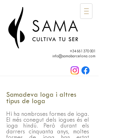
+34 661 370 001
info@samabarcelona.com
Samadeva Ioga i altres
tipus de Ioga
Hi ha nombroses formes de ioga.
El més conegut dels iogues és el
ioga hindú. Però durant els
darrers cinquanta anys, moltes
formes de ioga han estat