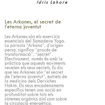
Idris Lahore
esterilla o una manta para sentarte 
en el suelo. También puedes llevar 
una botella de agua y una toalla si lo 
deseas.

Les Arkanes, el secret de
l'eterna joventut
¿Cuánto cuesta una clase de 
Les Arkanes són els exercicis
Samadeva Yoga?

essencials del Samadeva Yoga.
La paraula “Arkana”, d'origen
El coste de una clase de Samadeva 
persa, significa “procés de
Yoga varía dependiendo de la 
transformació”, “secret”.
Efectivament, només és amb la
ubicación y la frecuencia, pero en 
pràctica que aquests moviments
promedio, una clase puede costar 
revelen els seus secrets. Es diu
entre 20 y 30 euros. ¡No te pierdas la 
que les Arkanes són “el secret
oportunidad de experimentar una 
de l'eterna joventut”, extrets de
la medicina dels Derviches
de las formas de yoga más 
Hakim. Els seus encadenaments
transformadoras de Barcelona
específics tenen una acció en
profunditat sobre tots els
sistemes orgànics així com sobre
la circulació energètica.