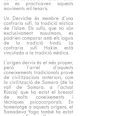
on es practicaven aquests
moviments mil·lenaris.
Un Derviche és membre d'una
confraria sufí, la tradició mística
de l'Islam. Els sufís, que no són
exclusivament musulmans, es
podrien comparar amb els ioguis
de la tradició hindú. La
confraria sufí Hakim està
vinculada a la tradició mèdica.
L'origen dervix és el més proper,
però l'arrel d'aquests
coneixements tradicionals prové
de civilitzacions anteriors, com
la civilització de Samara (de la
vall de Samara, a l'actual
Rússia) que ha estat el bressol
de molts coneixements i
tècniques psicocorporals. En
homenatge a aquests orígens, el
Samadeva Yoga també ha estat