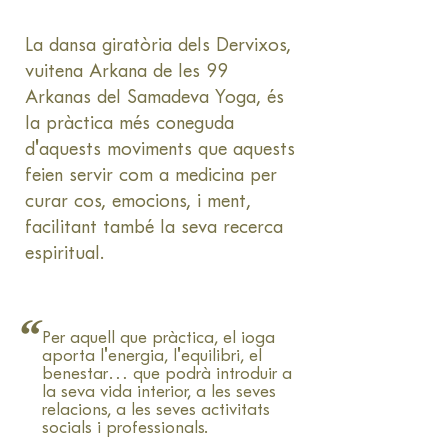
emocional.

La dansa giratòria dels Dervixos,
¿Necesito tener experiencia previa 
vuitena Arkana de les 99
en yoga para practicar el Samadeva 
Arkanas del Samadeva Yoga, és
Yoga?

la pràctica més coneguda
d'aquests moviments que aquests
No necesitas tener experiencia 
previa en yoga para practicar el 
feien servir com a medicina per
Samadeva Yoga. La sesión es 
curar cos, emocions, i ment,
accesible para personas de todos 
facilitant també la seva recerca
los niveles y habilidades, y el equipo 
espiritual.
de instructores está disponible para 
brindar apoyo y ajustes a medida 
“
que avanzas.

Per aquell que pràctica, el ioga
aporta l'energia, l'equilibri, el
¿Qué debo llevar a una sesión o 
benestar… que podrà introduir a
clase de Samadeva Yoga?

la seva vida interior, a les seves
relacions, a les seves activitats
socials i professionals.
Debes llevar ropa cómoda y una 