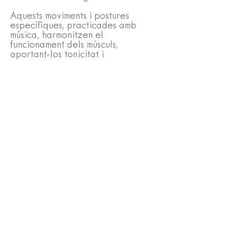
Aquests moviments i postures
específiques, practicades amb
música, harmonitzen el
funcionament dels músculs,
aportant-los tonicitat i
alliberant-los de tensions inútils,
augmentant l'oxigenació i la
relaxació, augmentant
l'oxigenació i la relaxació. i
urogenital. Segons els Sufís, la
seva pràctica ha de conduir al
desenvolupament de totes les
dimensions de la naturalesa
humana.
La atenció en moviment
L'element fonamental de la
pràctica i allò que permetrà la
transformació benèfica és
l'atenció: atenció als propis
gestos, postures, respiració;