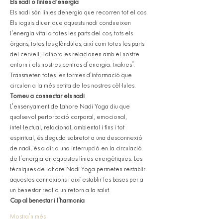
Els nadi o línies d'energia
Els nadi són línies denergia que recorren tot el cos. 
Els ioguis diuen que aquests nadi condueixen 
l'energia vital a totes les parts del cos, tots els 
òrgans, totes les glàndules, així com totes les parts 
del cervell, i alhora es relacionen amb el nostre 
entorn i els nostres centres d'energia. txakres". 
Transmeten totes les formes d'informació que 
circulen a la més petita de les nostres cèl·lules.
Torneu a connectar els nadi
L'ensenyament de Lahore Nadi Yoga diu que 
qualsevol pertorbació corporal, emocional, 
intel·lectual, relacional, ambiental i fins i tot 
espiritual, és deguda sobretot a una desconnexió 
de nadi, és a dir, a una interrupció en la circulació 
de l'energia en aquestes línies energètiques. Les 
tècniques de Lahore Nadi Yoga permeten restablir 
aquestes connexions i així establir les bases per a 
un benestar real o un retorn a la salut.
Cap al benestar i l'harmonia
Mostra'n més