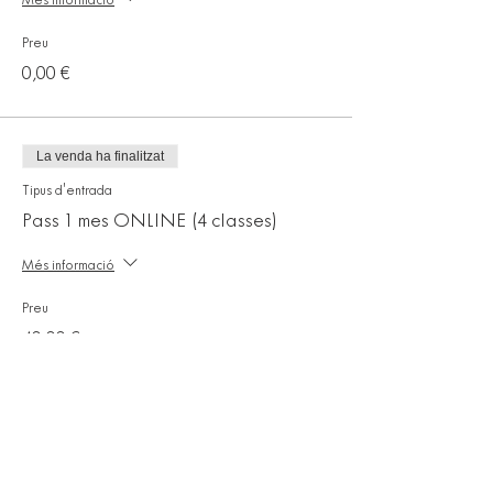
Més informació
Preu
0,00 €
La venda ha finalitzat
Tipus d'entrada
Pass 1 mes ONLINE (4 classes)
Més informació
Preu
40,00 €
Comparteix l'esdeveniment