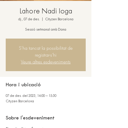
Lahore Nadi Ioga
dj., 07 de des.
  |  
Cityzen Barcelona
Sessió setmanal amb Dana
S'ha tancat la possibilitat de
registrar-s'hi
Veure altres esdeveniments
Hora i ubicació
07 de des. del 2023, 14:00 – 15:30
Cityzen Barcelona
Sobre l'esdeveniment