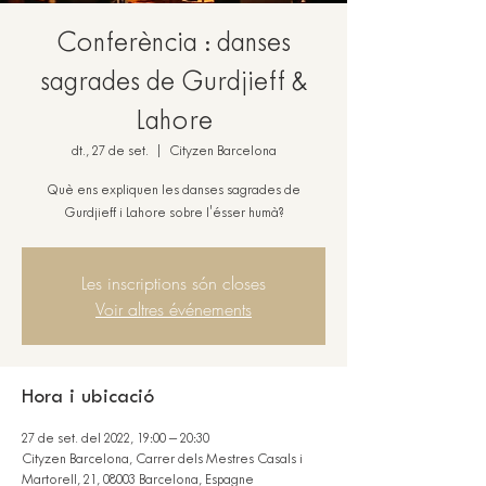
Conferència : danses
sagrades de Gurdjieff &
Lahore
dt., 27 de set.
  |  
Cityzen Barcelona
Què ens expliquen les danses sagrades de
Gurdjieff i Lahore sobre l'ésser humà?
Les inscriptions són closes
Voir altres événements
Hora i ubicació
27 de set. del 2022, 19:00 – 20:30
Cityzen Barcelona, Carrer dels Mestres Casals i
Martorell, 21, 08003 Barcelona, Espagne