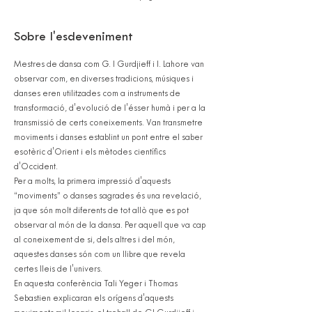
Sobre l'esdeveniment
Mestres de dansa com G. I Gurdjieff i I. Lahore van 
observar com, en diverses tradicions, músiques i 
danses eren utilitzades com a instruments de 
transformació, d'evolució de l'ésser humà i per a la 
transmissió de certs coneixements. Van transmetre 
moviments i danses establint un pont entre el saber 
esotèric d'Orient i els mètodes científics 
d'Occident.
Per a molts, la primera impressió d'aquests 
“moviments” o danses sagrades és una revelació, 
ja que són molt diferents de tot allò que es pot 
observar al món de la dansa. Per aquell que va cap 
al coneixement de si, dels altres i del món, 
aquestes danses són com un llibre que revela 
certes lleis de l'univers.
En aquesta conferència Tali Yeger i Thomas 
Sebastien explicaran els orígens d'aquests 