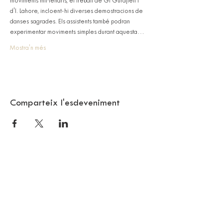
moviments mil·lenaris, el treball de GI Gurdjieff i 
d'I. Lahore, incloent-hi diverses demostracions de 
danses sagrades. Els assistents també podran 
experimentar moviments simples durant aquesta…
Mostra'n més
Comparteix l'esdeveniment
© 2018 SAMA BARCELONA
Citizen Barcelona
REBRE LA NEWSLETTER
SAMA