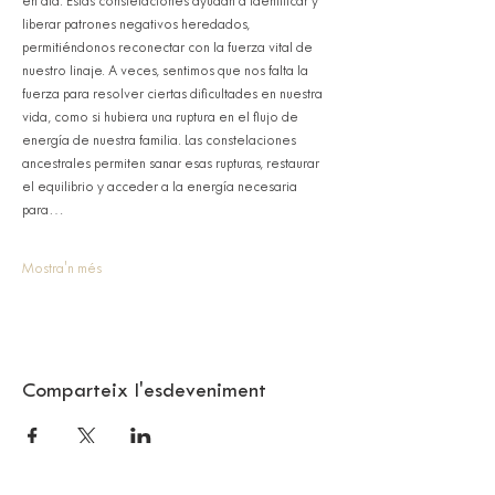
en día. Estas constelaciones ayudan a identificar y 
liberar patrones negativos heredados, 
permitiéndonos reconectar con la fuerza vital de 
nuestro linaje. A veces, sentimos que nos falta la 
fuerza para resolver ciertas dificultades en nuestra 
vida, como si hubiera una ruptura en el flujo de 
energía de nuestra familia. Las constelaciones 
ancestrales permiten sanar esas rupturas, restaurar 
el equilibrio y acceder a la energía necesaria 
para…
Mostra'n més
Comparteix l'esdeveniment