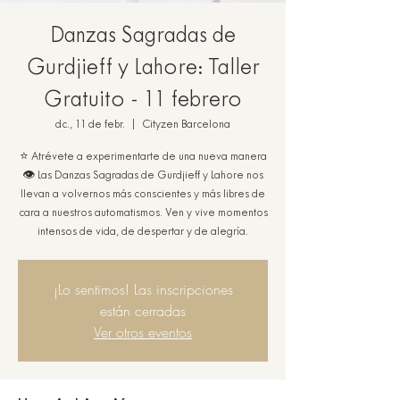
Danzas Sagradas de
Gurdjieff y Lahore: Taller
Gratuito - 11 febrero
dc., 11 de febr.
  |  
Cityzen Barcelona
⭐ Atrévete a experimentarte de una nueva manera
👁️ Las Danzas Sagradas de Gurdjieff y Lahore nos
llevan a volvernos más conscientes y más libres de
cara a nuestros automatismos. Ven y vive momentos
intensos de vida, de despertar y de alegría.
¡Lo sentimos! Las inscripciones
están cerradas
Ver otros eventos