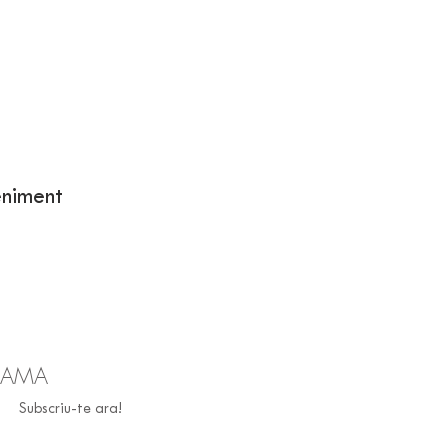
eniment
 SAMA
Subscriu-te ara!