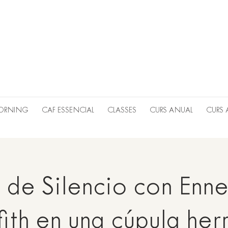
MORNING
CAF ESSENCIAL
CLASSES
CURS ANUAL
CURS 
o de Silencio con Enne
fith en una cúpula he