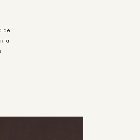
a de
n la
s