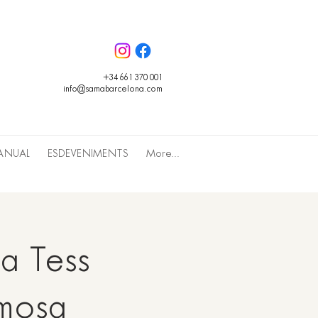
+34 661 370 001
info@samabarcelona.com
ANUAL
ESDEVENIMENTS
More...
a Tess
rmosa