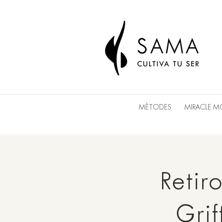
MÈTODES
MIRACLE 
Retir
Grif