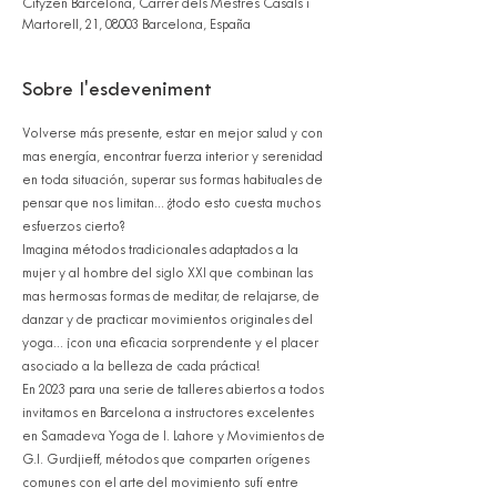
Cityzen Barcelona, Carrer dels Mestres Casals i
Martorell, 21, 08003 Barcelona, España
Sobre l'esdeveniment
Volverse más presente, estar en mejor salud y con 
mas energía, encontrar fuerza interior y serenidad 
en toda situación, superar sus formas habituales de 
pensar que nos limitan... ¿todo esto cuesta muchos 
esfuerzos cierto?
Imagina métodos tradicionales adaptados a la 
mujer y al hombre del siglo XXI que combinan las 
mas hermosas formas de meditar, de relajarse, de 
danzar y de practicar movimientos originales del 
yoga... ¡con una eficacia sorprendente y el placer 
asociado a la belleza de cada práctica!
En 2023 para una serie de talleres abiertos a todos 
invitamos en Barcelona a instructores excelentes 
en Samadeva Yoga de I. Lahore y Movimientos de 
G.I. Gurdjieff, métodos que comparten orígenes 
comunes con el arte del movimiento sufí entre 