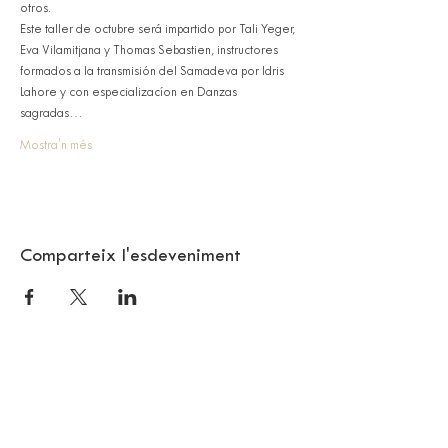
otros.
Este taller de octubre será impartido por Tali Yeger, 
Eva Vilamitjana y Thomas Sebastien, instructores 
formados a la transmisión del Samadeva por Idris 
Lahore y con especializacíon en Danzas 
sagradas…
Mostra'n més
Comparteix l'esdeveniment
© 2018 SAMA BARCELONA
Citizen Barcelona