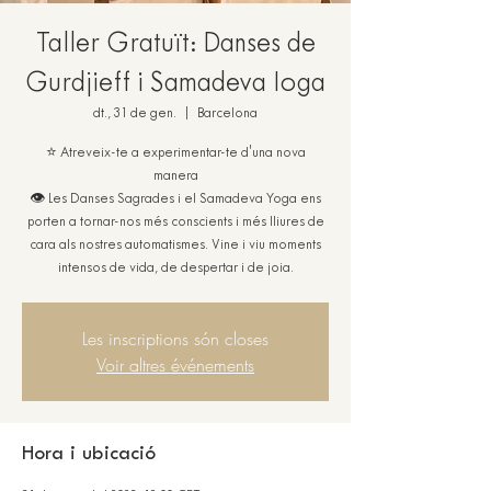
Taller Gratuït: Danses de
Gurdjieff i Samadeva Ioga
dt., 31 de gen.
  |  
Barcelona
⭐ Atreveix-te a experimentar-te d'una nova
manera
👁️ Les Danses Sagrades i el Samadeva Yoga ens
porten a tornar-nos més conscients i més lliures de
cara als nostres automatismes. Vine i viu moments
intensos de vida, de despertar i de joia.
Les inscriptions són closes
Voir altres événements
Hora i ubicació