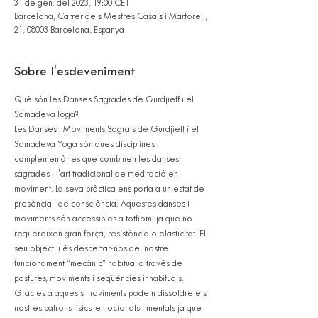
31 de gen. del 2023, 19:00 CET
Barcelona, Carrer dels Mestres Casals i Martorell,
21, 08003 Barcelona, Espanya
Sobre l'esdeveniment
Què són les Danses Sagrades de Gurdjieff i el 
Samadeva Ioga?
Les Danses i Moviments Sagrats de Gurdjieff i el 
Samadeva Yoga són dues disciplines 
complementàries que combinen les danses 
sagrades i l'art tradicional de meditació en 
moviment. La seva pràctica ens porta a un estat de 
presència i de consciència. Aquestes danses i 
moviments són accessibles a tothom, ja que no 
requereixen gran força, resistència o elasticitat. El 
seu objectiu és despertar-nos del nostre 
funcionament “mecànic” habitual a través de 
postures, moviments i seqüències inhabituals. 
Gràcies a aquests moviments podem dissoldre els 
nostres patrons físics, emocionals i mentals ja que 