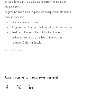
el cos, la ment i les emocions estan íntimament 
relacionats.
Alguns beneficis de la pràctica d'aquestes danses i 
moviments són:
Disminució de l'estrès
Augment en la capacitat cognitiva i psicomotriu
Restauració de la flexibilitat i el to de la 
columna vertebral, de les articulacions i 
relaxació dels músculs
Mostra'n més
Comparteix l'esdeveniment