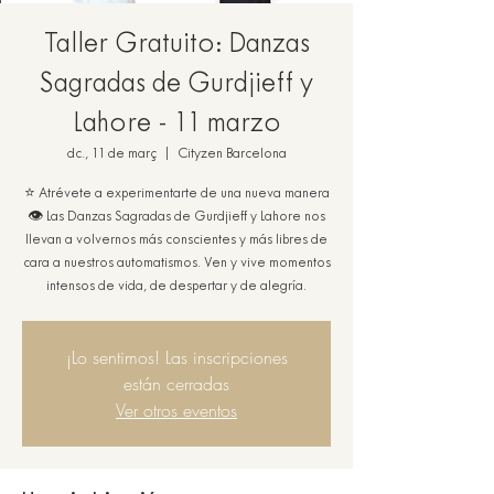
Taller Gratuito: Danzas
Sagradas de Gurdjieff y
Lahore - 11 marzo
dc., 11 de març
  |  
Cityzen Barcelona
⭐ Atrévete a experimentarte de una nueva manera
👁️ Las Danzas Sagradas de Gurdjieff y Lahore nos
llevan a volvernos más conscientes y más libres de
cara a nuestros automatismos. Ven y vive momentos
intensos de vida, de despertar y de alegría.
¡Lo sentimos! Las inscripciones
están cerradas
Ver otros eventos