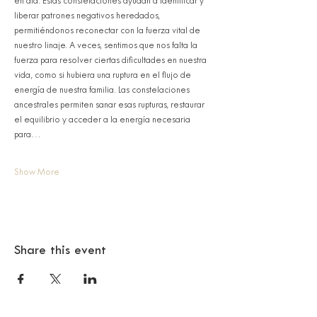
en día. Estas constelaciones ayudan a identificar y 
liberar patrones negativos heredados, 
permitiéndonos reconectar con la fuerza vital de 
nuestro linaje. A veces, sentimos que nos falta la 
fuerza para resolver ciertas dificultades en nuestra 
vida, como si hubiera una ruptura en el flujo de 
energía de nuestra familia. Las constelaciones 
ancestrales permiten sanar esas rupturas, restaurar 
el equilibrio y acceder a la energía necesaria 
para…
Show More
Share this event