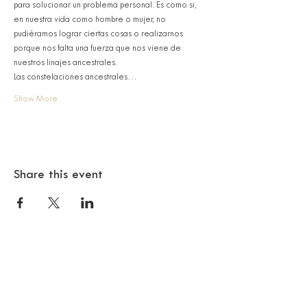
para solucionar un problema personal. Es como si, 
en nuestra vida como hombre o mujer, no 
pudiéramos lograr ciertas cosas o realizarnos 
porque nos falta una fuerza que nos viene de 
nuestros linajes ancestrales.
Las constelaciones ancestrales…
Show More
Share this event
© 2018 SAMA BARCELONA
Citizen Barcelona