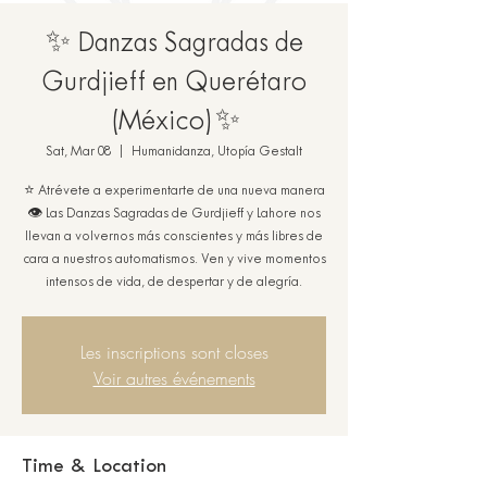
✨ Danzas Sagradas de
Gurdjieff en Querétaro
(México)✨
Sat, Mar 08
  |  
Humanidanza, Utopía Gestalt
⭐ Atrévete a experimentarte de una nueva manera
👁️ Las Danzas Sagradas de Gurdjieff y Lahore nos
llevan a volvernos más conscientes y más libres de
cara a nuestros automatismos. Ven y vive momentos
intensos de vida, de despertar y de alegría.
Les inscriptions sont closes
Voir autres événements
Time & Location