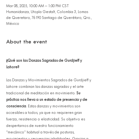
Mar 08, 2025, 10:00 AM – 1:00 PM CST
Humanidanza, Utopía Gestalt, Colombia 3, Lomas
de Queretaro, 76190 Santiago de Querétaro, Qro.,
México
About the event
¿Qué son las Danzas Sagradas de Gurdjieff y 
Lahore?
Las Danzas y Movimientos Sagrados de Gurdjieff y 
Lahore combinan las danzas sagradas y el arte 
tradicional de meditación en movimiento. 
Su 
práctica nos lleva a un estado de presencia y de 
consciencia
. Estas danzas y movimientos son 
accesibles a todos, ya que no requieren gran 
fuerza, resistencia o elasticidad. Su objetivo es 
despertarnos de nuestro funcionamiento 
“mecánico” habitual a través de posturas, 