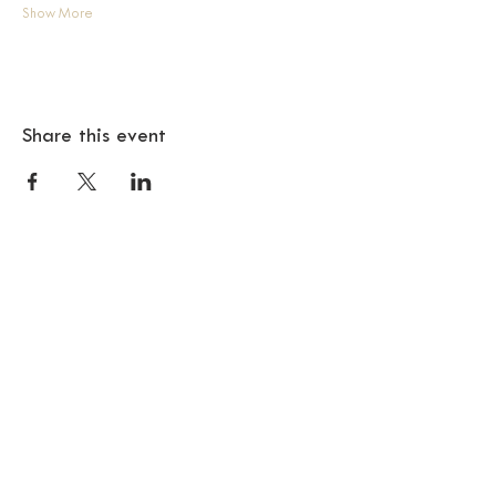
Show More
Share this event
© 2018 SAMA BARCELONA
Citizen Barcelona
RECEIVE THE NEWSLETTER
SAMA