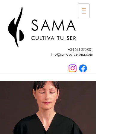
+34 661 370 001
info@samabarcelona.com