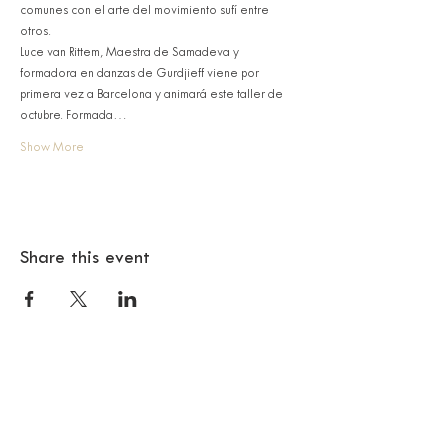
comunes con el arte del movimiento sufí entre 
otros.
Luce van Rittem, Maestra de Samadeva y 
formadora en danzas de Gurdjieff viene por 
primera vez a Barcelona y animará este taller de 
octubre. Formada…
Show More
Share this event
© 2018 SAMA BARCELONA
Citizen Barcelona