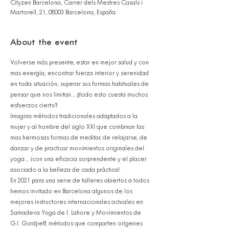
Cityzen Barcelona, Carrer dels Mestres Casals i
Martorell, 21, 08003 Barcelona, España
About the event
Volverse más presente, estar en mejor salud y con 
mas energía, encontrar fuerza interior y serenidad 
en toda situación, superar sus formas habituales de 
pensar que nos limitan... ¿todo esto cuesta muchos 
esfuerzos cierto?
Imagina métodos tradicionales adaptados a la 
mujer y al hombre del siglo XXI que combinan las 
mas hermosas formas de meditar, de relajarse, de 
danzar y de practicar movimientos originales del 
yoga... ¡con una eficacia sorprendente y el placer 
asociado a la belleza de cada práctica!
En 2021 para una serie de talleres abiertos a todos 
hemos invitado en Barcelona algunos de los 
mejores instructores internacionales actuales en 
Samadeva Yoga de I. Lahore y Movimientos de 
G.I. Gurdjieff, métodos que comparten orígenes 