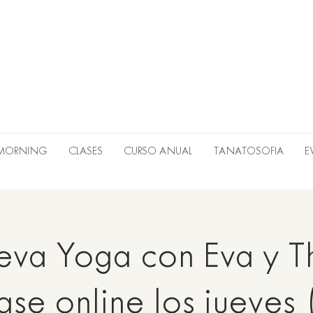
 MORNING
CLASES
CURSO ANUAL
TANATOSOFIA
E
va Yoga con Eva y T
ase online los jueves 