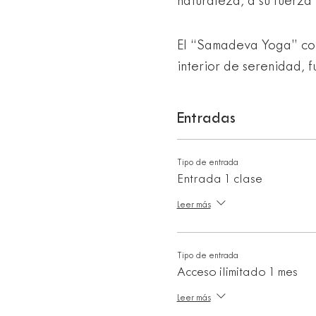
naturaleza, a su fuerza 
El “Samadeva Yoga” comb
interior de serenidad, f
Las Arkanas son los eje
Entradas
movimiento sufí de los 
transformación”, “secret
Tipo de entrada
secretos. Se dice que l
Entrada 1 clase
los Derviches Hakim. Su
Leer más
los sistemas orgánicos a
Tipo de entrada
Estos movimientos, parti
Acceso ilimitado 1 mes
la columna vertebral, a
Leer más
liberándolos de tension