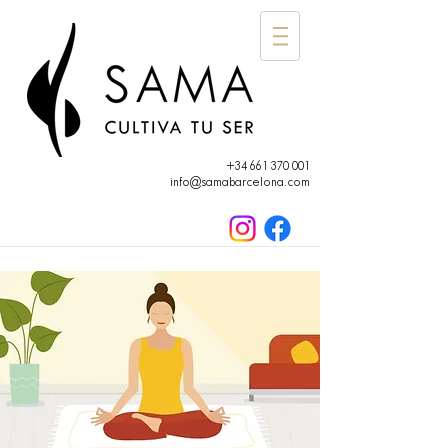
+34 661 370 001
info@samabarcelona.com