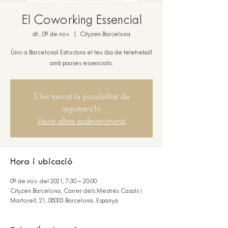
El Coworking Essencial
dt., 09 de nov.
  |  
Cityzen Barcelona
Únic a Barcelona! Estructura el teu dia de teletreball
amb pauses essencials.
S'ha tancat la possibilitat de
registrar-s'hi
Veure altres esdeveniments
Hora i ubicació
09 de nov. del 2021, 7:30 – 20:00
Cityzen Barcelona, Carrer dels Mestres Casals i
Martorell, 21, 08003 Barcelona, Espanya