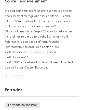
Sobre l'esdeveniment
Et costa combinar una feina professional o personal 
amb una pràctica regular de la meditació i un camí 
interior? Arribes al final del dia amb la sensació de 
no haver viscut cap moment conscient?
Dimarts al mes, obrim l'espai Cityzen Barcelona per 
viure el nostre dia de teletreball al millor nivell!
Pels motivats, comencem d'hora! Possible 
incorporació a diferents moments del dia.
7h30 : Sessió '
Miracle Morning
' guiada
8h20 : Esmorzar**
9h00 : 13h00 - Teletreball (o temps lliure) a l'ambient 
zen de l'espai Cityzen Barcelona.
Mostra'n més
Entrades
La venda ha finalitzat