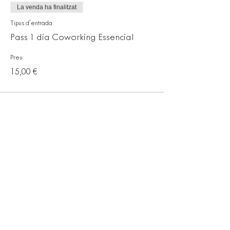
La venda ha finalitzat
Tipus d'entrada
Pass 1 dia Coworking Essencial
Preu
15,00 €
Comparteix l'esdeveniment
© 2018 SAMA BARCELONA
Citizen Barcelona