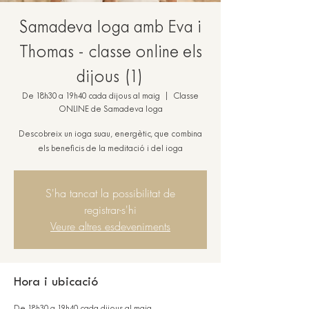
Samadeva Ioga amb Eva i
Thomas - classe online els
dijous (1)
De 18h30 a 19h40 cada dijous al maig
  |  
Classe
ONLINE de Samadeva Ioga
Descobreix un ioga suau, energètic, que combina
els beneficis de la meditació i del ioga
S'ha tancat la possibilitat de
registrar-s'hi
Veure altres esdeveniments
Hora i ubicació