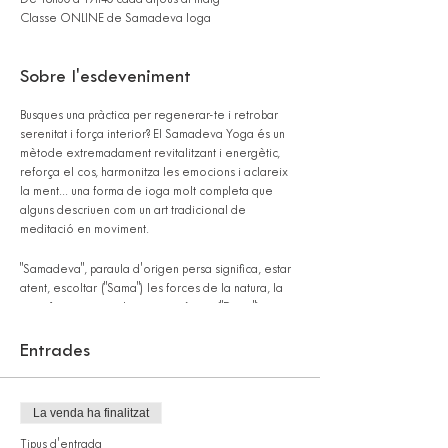
De 18h30 a 19h40 cada dijous al maig
Classe ONLINE de Samadeva Ioga
Sobre l'esdeveniment
Busques una pràctica per regenerar-te i retrobar
serenitat i força interior? El Samadeva Yoga és un
mètode extremadament revitalitzant i energètic,
reforça el cos, harmonitza les emocions i aclareix
la ment... una forma de ioga molt completa que
alguns descriuen com un art tradicional de
meditació en moviment.
"Samadeva", paraula d'origen persa significa, estar
atent, escoltar ("Sama") les forces de la natura, la
seva força interior, la seva essència ("Deva").
El “Samadeva Yoga” combina els beneficis de la
Entrades
meditació i del ioga, i permet cultivar un estat
interior de serenitat, força i alegria.
La venda ha finalitzat
Les Arkanes són els exercicis essencials del
Samadeva Yoga, basats en particular en l'art del
Tipus d'entrada